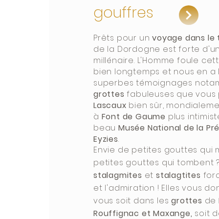
gouffres
Prêts pour un
voyage dans le
de la Dordogne est forte d'un
millénaire. L'Homme foule cet
bien longtemps et nous en a 
superbes témoignages nota
grottes
fabuleuses que vous p
Lascaux
bien sûr, mondialeme
à
Font de Gaume
plus intimist
beau
Musée National de la Pr
Eyzies
.
Envie de petites gouttes qui
petites gouttes qui tombent ?
stalagmites
et
stalagtites
forc
et l'admiration ! Elles vous d
vous soit dans les
grottes
de
Rouffignac et Maxange,
soit 