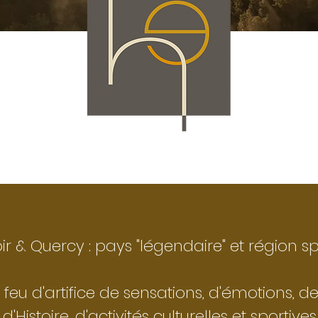
ir & Quercy : pays "légendaire" et
région sp
 feu d'artifice de sensations, d'émotions, d
 d'Histoire, d'activités culturelles et sportive