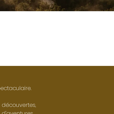
ectaculaire.
e découvertes,
s, d'aventures,