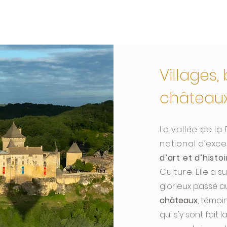
Villages,
château
La vallée de la
national d’exc
d’art et d’histoi
Culture.
Elle a s
glorieux passé a
châteaux
, témoi
qui s'y sont fait 