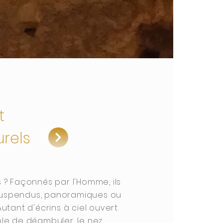
t
urels
s ? Façonnés par l'Homme, ils
suspendus, panoramiques ou
Autant d'écrins à ciel ouvert
ble de déambuler, le nez