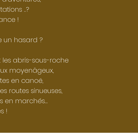
ations ..?
ance !
ce un hasard ?
t les abris-sous-roche
eaux moyenâgeux,
tes en canoë,
s routes sinueuses,
es en marchés...
es !