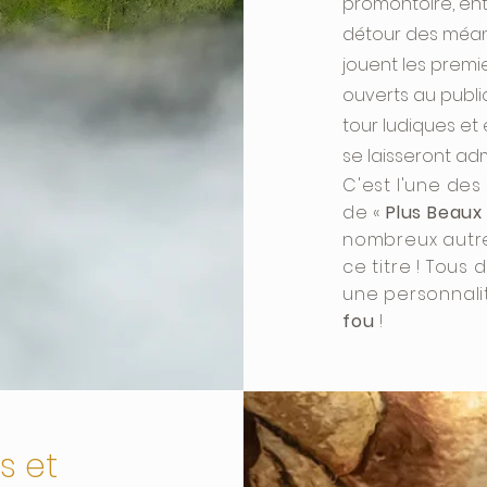
promontoire, ent
détour des méand
jouent les premi
ouverts au public
tour ludiques et 
se laisseront adm
C'est l'une des
de «
Plus Beaux 
nombreux autres
ce titre ! Tous 
une personnali
fou
!
s et