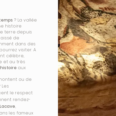
 temps
? La vallée
e histoire
te terre depuis
laissé de
mment dans des
ourrez visiter.
A
nt célèbre,
e et au très
éhistoire
aux
 montent ou de
 Les
ent le respect
onnent rendez-
Lacave
,
dans les fameux