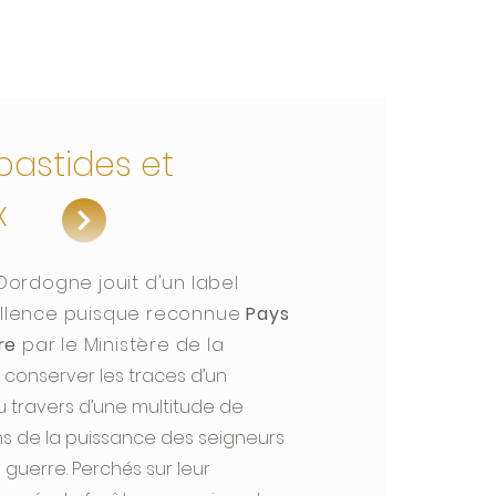
 bastides et
x
 Dordogne jouit d'un label
ellence puisque reconnue
Pays
re
par le Ministère de la
u conserver les traces d’un
u travers d’une multitude de
ns de la puissance des seigneurs
la guerre. Perchés sur leur