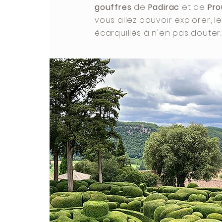
gouffres
de
Padirac
et de
Pr
vous allez pouvoir explorer, l
écarquillés à n'en pas douter.