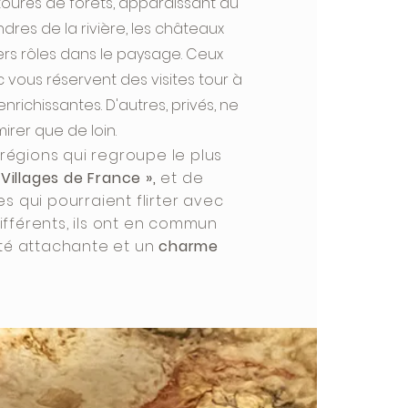
ourés de forêts, apparaissant au
res de la rivière, les châteaux
ers rôles dans le paysage. Ceux
 vous réservent des visites tour à
enrichissantes. D'autres, privés, ne
irer que de loin.
 régions qui regroupe le plus
Villages de France »,
et de
 qui pourraient flirter avec
différents, ils ont en commun
té attachante et un
charme