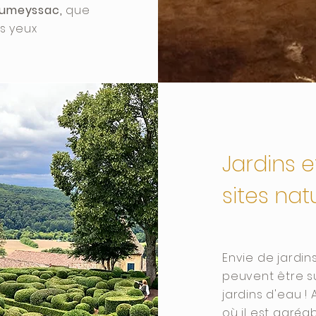
oumeyssac,
que
es yeux
Jardins e
sites nat
Envie de jardin
peuvent être 
jardins d'eau ! 
où il est agréa