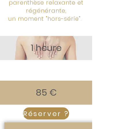
parenthèse relaxante et
régénérante,
un moment "hors-série".
1 heure
85 €
Réserver ?