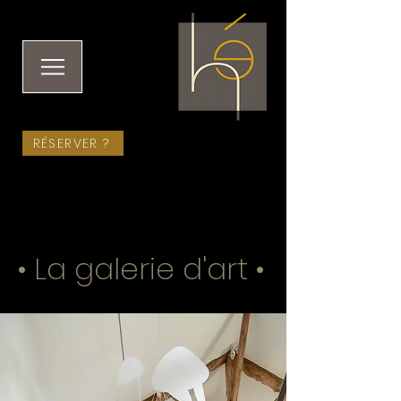
RÉSERVER ?
• La galerie d'art •