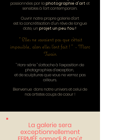
passionnées par la
photographie d'art
et
sensibles à l'art contemporain.
Ouvrir notre propre galerie d'art
est la concrétisation d'un rêve de longue
date,
un
projet un peu fou !
" Elles ne savaient pas que c'était
impossible, alors elles l'ont fait ! " - Marc
Twain
" Hors-série " s'attache à l’exposition de
photographies d’exception,
et de sculptures que vous ne verrez pas
ailleurs.
Bienvenue dans notre univers et celui de
nos artistes coups de cœur !
La galerie sera
exceptionnellement
FERMÉE samedi 8 août