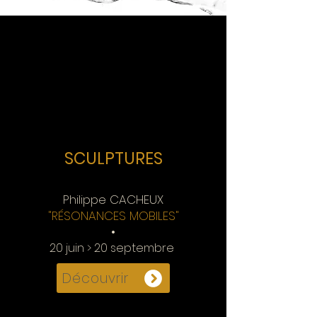
SCULPTURES
Philippe CACHEUX
"RÉSONANCES MOBILES"
•
20 juin > 20 septembre
Découvrir