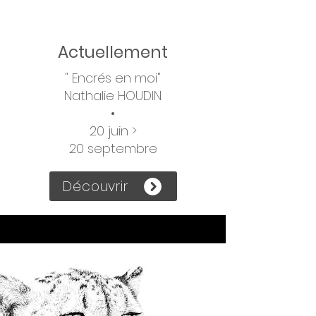
Actuellement
" Encrés en moi
"
Nathalie HOUDIN
•
20 juin
>
20 septembre
Découvrir