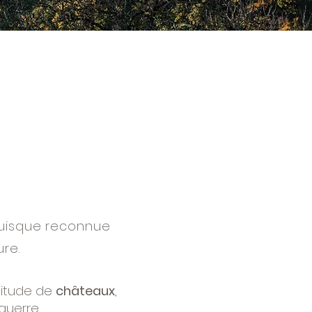
 puisque reconnue
ure.
ltitude de
châteaux
,
guerre.