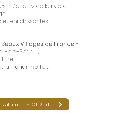
es méandres de la rivière,
ge.
 et enrichissantes.
.
s Beaux Villages de France
»
 Hors-Série !)
titre !
et un
charme
fou !
 patrimoine OT Sarlat