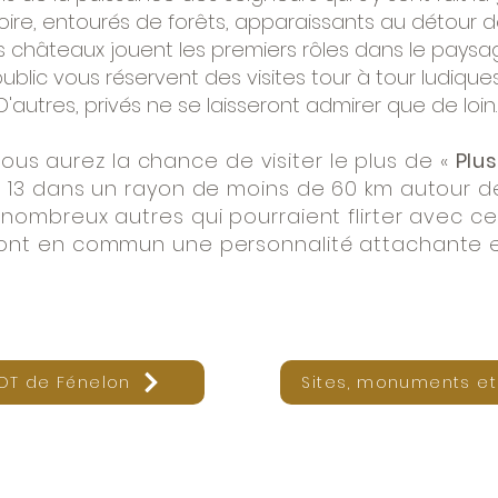
ire, entourés de forêts, apparaissants au détour d
s châteaux jouent les premiers rôles dans le paysa
blic vous réservent des visites tour à tour ludiques
D'autres, privés ne se laisseront admirer que de loin
vous aurez la chance de visiter le plus de «
Plu
 13 dans un rayon de moins de 60 km autour de
nombreux autres qui pourraient flirter avec ce 
ls ont en commun une personnalité attachante 
OT de Fénelon
Sites, monuments et