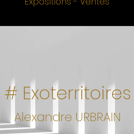
Expositions - Ventes
" # Exoterritoires
Alexandre URBRAIN