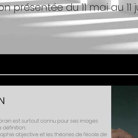
on présentée du 11 mai au 11 
N
Urbrain est surtout connu pour ses images
éfinition.
raphie objective et les théories de l’école de