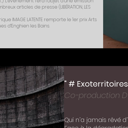
..). L’événement fera l’objet d’une émission
ombreux articles de presse (LIBÉRATION, LES
́rique IMAGE LATENTE remporte le 1er prix Arts
ues d’Enghien les Bains.
" # Exoterritoires
Co-production D
Qui n’a jamais rêvé d