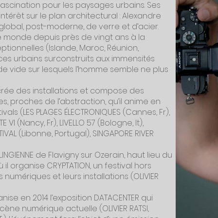
le fascination pour les paysages urbains. Ses
érêt sur le plan architectural : Alexandre
lobal, post-moderne, de verre et d’acier.
t le monde depuis près de vingt ans à la
ionnelles (Islande, Maroc, Réunion,
aces urbains surconstruits aux immensités
ts de vide sur lesquels l’homme semble ne plus
l crée des installations et compose des
, proches de l’abstraction, qu’il anime en
ivals (LES PLAGES ÉLECTRONIQUES (Cannes, Fr),
E VI (Nancy, Fr), LIVELLO 57 (Bologne, It),
TIVAL (Libonne, Portugal), SINGAPORE RIVER
OLINGIENNE de Flavigny sur Ozerain, haut lieu du
̀ il organise CRYPTATION, un festival hors
numériques et leurs installations (OLIVIER
rganise en 2014 l’exposition DATACENTER qui
scène numérique actuelle (OLIVIER RATSI,