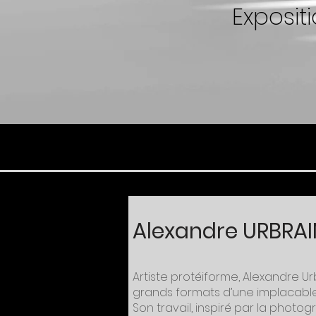
Expositi
Alexandre URBRAI
Artiste protéiforme, Alexandre 
grands formats d’une implacable d
Son travail, inspiré par la photog