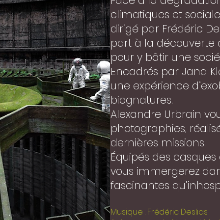
Face à la dégradatio
climatiques et sociale
dirigé par Frédéric 
part à la découverte
pour y bâtir une socié
Encadrés par Jana Kle
une expérience d’exob
biognatures.
Alexandre Urbrain vous
photographies, réalisé
dernières missions.
Équipés des casques 
vous immergerez dans
fascinantes qu’inhospit
Musique : Frédéric Deslias