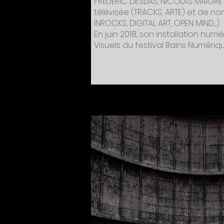
FRÉDÉRIC DESLIAS, NICOLAS MAIGRET.
télévisée (TRACKS, ARTE) et de n
INROCKS, DIGITAL ART, OPEN MIND,...)
En juin 2018, son installation nume
Visuels du festival Bains Numériq