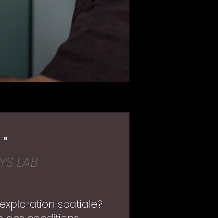
 "
YS LAB
’exploration spatiale?