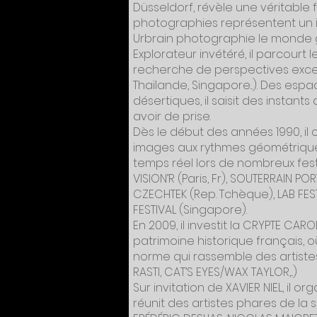
Düsseldorf, révèle une véritab
photographies représentent un int
Urbrain photographie le monde g
Explorateur invétéré, il parcour
recherche de perspectives except
Thaïlande, Singapore...). Des esp
désertiques, il saisit des instan
avoir de prise.
Dès le début des années 1990, i
images aux rythmes géométriques
temps réel lors de nombreux fest
VISION’R (Paris, Fr), SOUTERRAIN PORT
CZECHTEK (Rep. Tchèque), LAB FES
FESTIVAL (Singapore).
En 2009, il investit la CRYPTE CAR
patrimoine historique français, ou
norme qui rassemble des artistes 
RASTI, CAT’S EYES/WAX TAYLOR,...)
Sur invitation de XAVIER NIEL, il o
réunit des artistes phares de la 